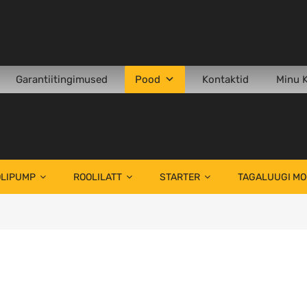
Garantiitingimused
Pood
Kontaktid
Minu 
LIPUMP
ROOLILATT
STARTER
TAGALUUGI M