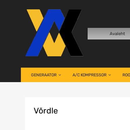
Avaleht
GENERAATOR
A/C KOMPRESSOR
ROO
V
õrdle