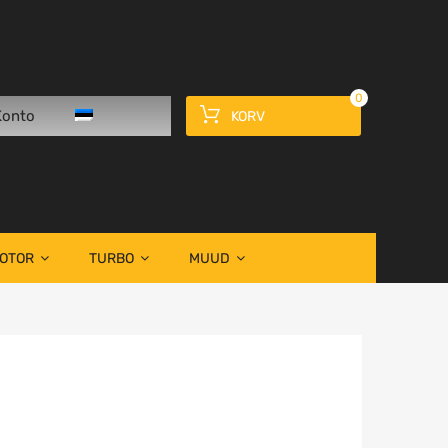
0
Konto
KORV
OOTOR
TURBO
MUUD