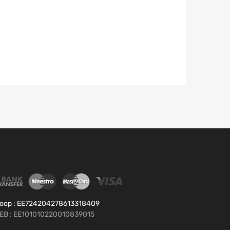
oop : EE724204278613318409
EB : EE101010220010839015