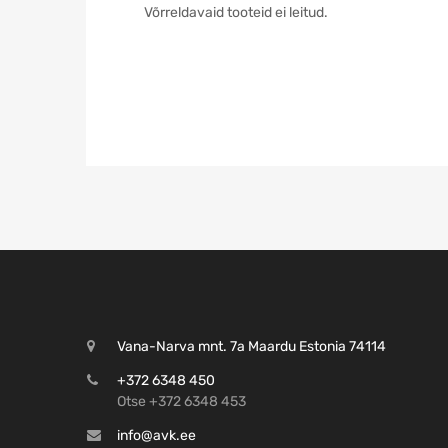
Võrreldavaid tooteid ei leitud.
Vana-Narva mnt. 7a Maardu Estonia 74114
+372 6348 450
Otse +372 6348 453
info@avk.ee