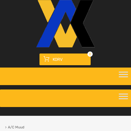
0
KORV
A/C Muud