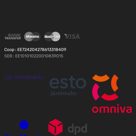
Coop : EE724204278613318409
SEB : EE101010220010839015