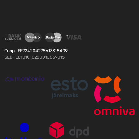
Coop : EE724204278613318409
SEB : EE101010220010839015