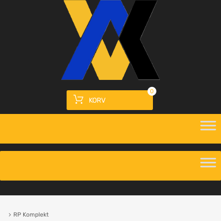
0
KORV
RP Komplekt