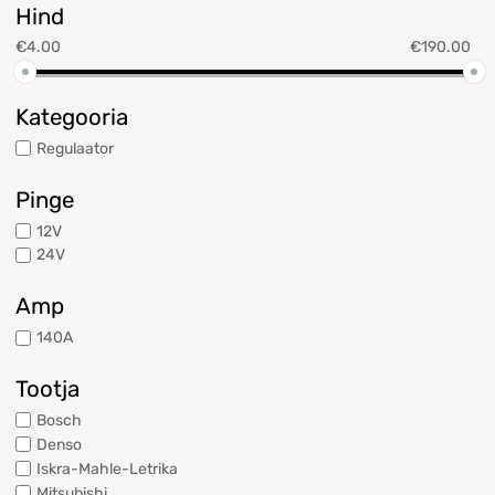
Hind
€
4.00
€
190.00
Kategooria
Regulaator
Pinge
12V
24V
Amp
140A
Tootja
Bosch
Denso
Iskra-Mahle-Letrika
Mitsubishi