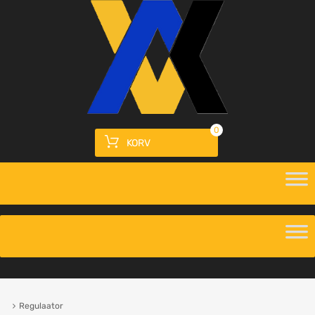
0
KORV
Regulaator