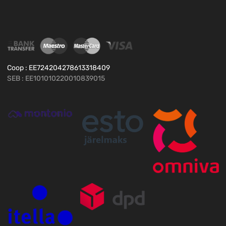
Coop : EE724204278613318409
SEB : EE101010220010839015