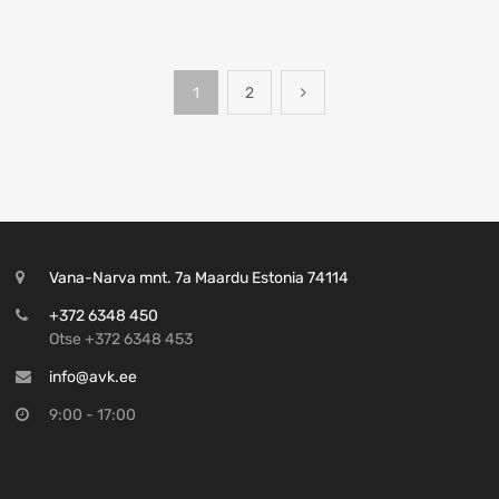
1
2
Vana-Narva mnt. 7a Maardu Estonia 74114
+372 6348 450
Otse +372 6348 453
info@avk.ee
9:00 - 17:00