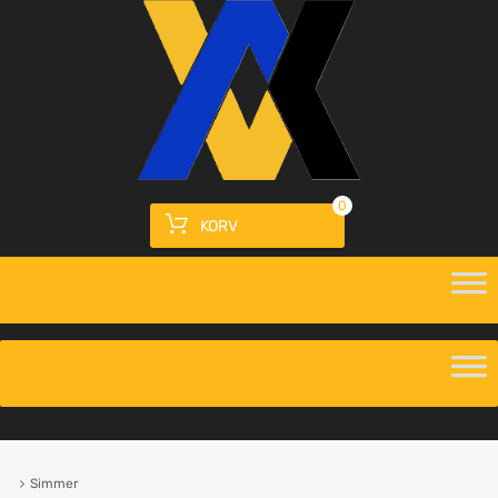
0
KORV
Simmer