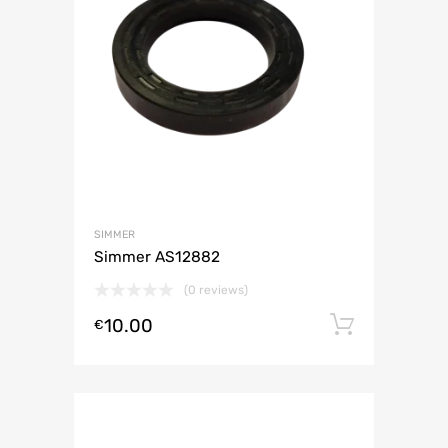
SIMMER
Simmer AS12882
(0 reviews)
10.00
Lisa ko
€