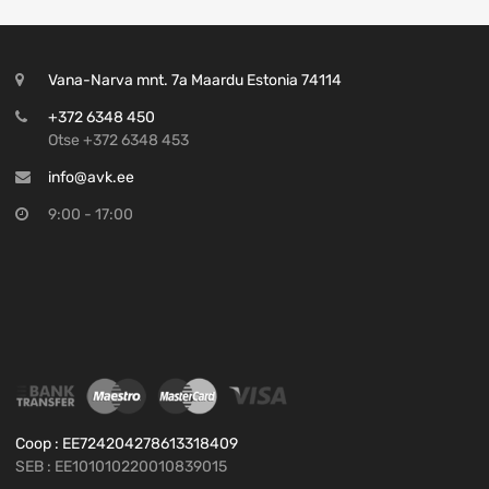
Vana-Narva mnt. 7a Maardu Estonia 74114
+372 6348 450
Otse +372 6348 453
info@avk.ee
9:00 - 17:00
Coop : EE724204278613318409
SEB : EE101010220010839015