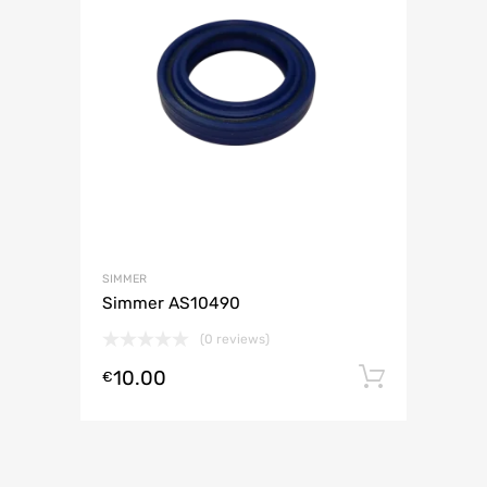
SIMMER
Simmer AS10490
(0 reviews)
10.00
Lisa ko
€