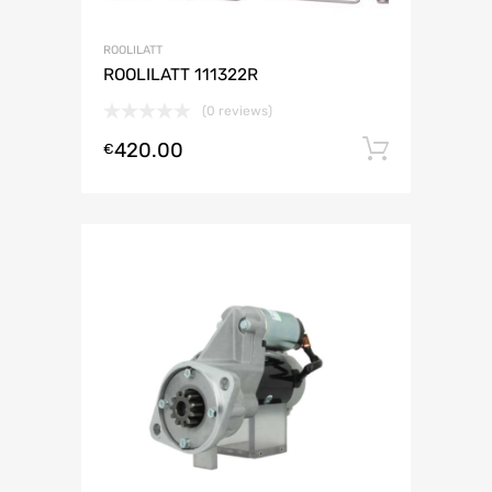
ROOLILATT
ROOLILATT 111322R
(0 reviews)
420.00
Lisa ko
€