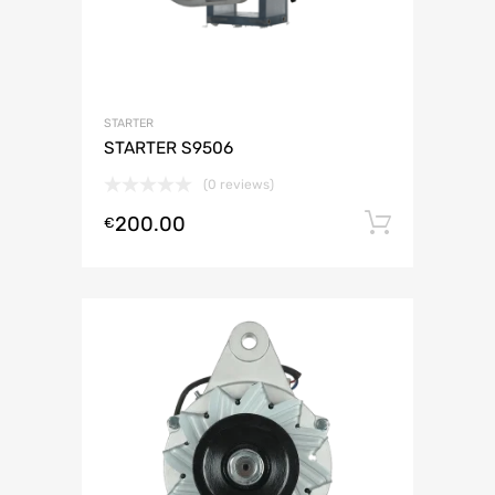
STARTER
STARTER S9506
(0 reviews)
200.00
Lisa ko
€