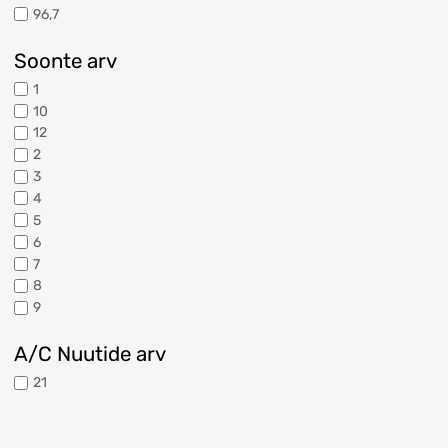
96,7
Soonte arv
1
10
12
2
3
4
5
6
7
8
9
A/C Nuutide arv
21