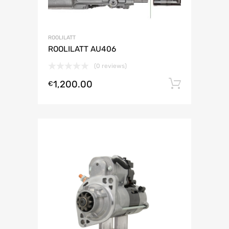
ROOLILATT
ROOLILATT AU406
(0 reviews)
1,200.00
Lisa ko
€