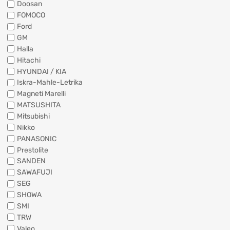
Doosan
FOMOCO
Ford
GM
Halla
Hitachi
HYUNDAI / KIA
Iskra-Mahle-Letrika
Magneti Marelli
MATSUSHITA
Mitsubishi
Nikko
PANASONIC
Prestolite
SANDEN
SAWAFUJI
SEG
SHOWA
SMI
TRW
Valeo