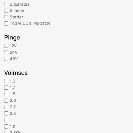
Sidurratas
Simmer
Starter
TAGALUUGI MOOTOR
Pinge
12V
24V
48V
Võimsus
1.3
1.7
1.8
2.0
2.2
2.3
1
1.2
2.5KW