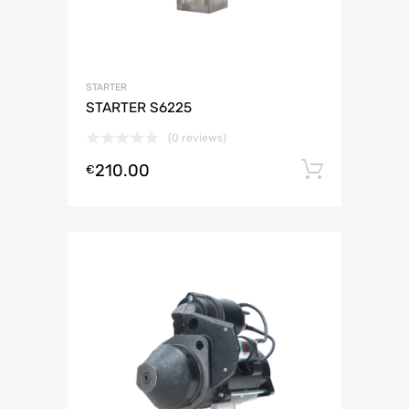
STARTER
STARTER S6225
(0 reviews)
210.00
Lisa ko
€