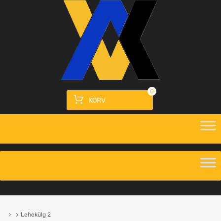
0
KORV
Lehekülg 2