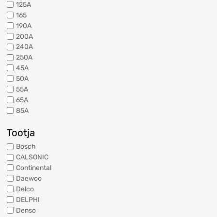
125A
165
190A
200A
240A
250A
45A
50A
55A
65A
85A
Tootja
Bosch
CALSONIC
Continental
Daewoo
Delco
DELPHI
Denso