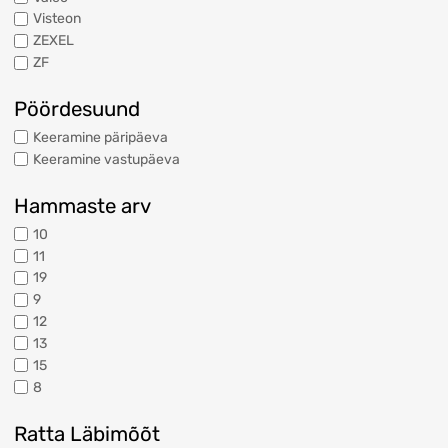
Visteon
ZEXEL
ZF
Pöördesuund
Keeramine päripäeva
Keeramine vastupäeva
Hammaste arv
10
11
19
9
12
13
15
8
Ratta Läbimõõt