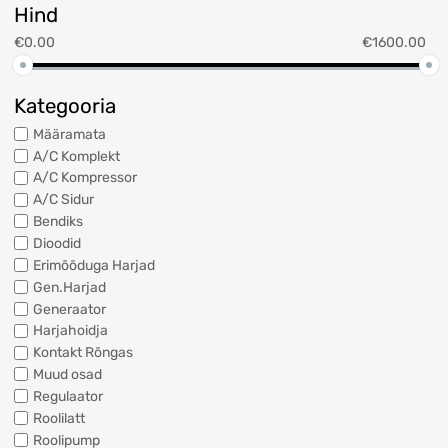
Hind
€
0.00
€
1600.00
Kategooria
Määramata
A/C Komplekt
A/C Kompressor
A/C Sidur
Bendiks
Dioodid
Erimõõduga Harjad
Gen.Harjad
Generaator
Harjahoidja
Kontakt Rõngas
Muud osad
Regulaator
Roolilatt
Roolipump