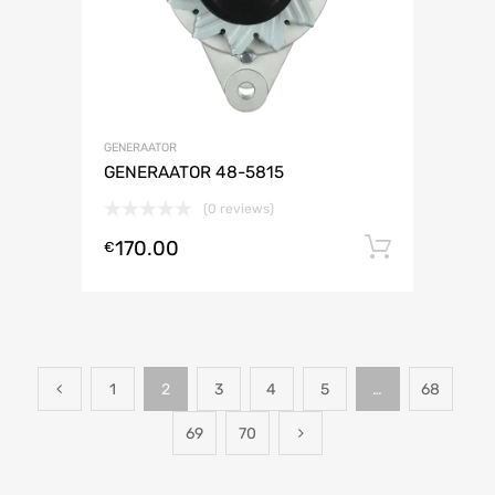
GENERAATOR
GENERAATOR 48-5815
(0 reviews)
170.00
Lisa ko
€
1
2
3
4
5
…
68
69
70