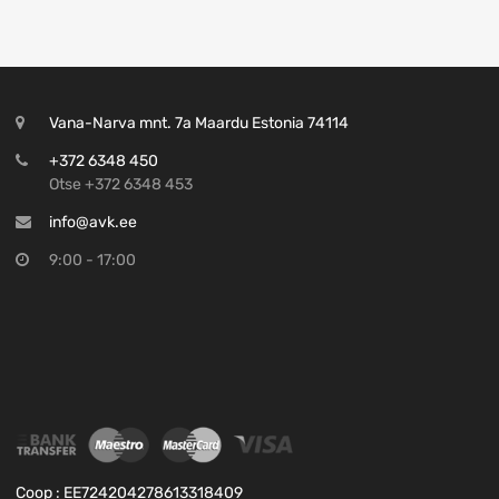
Vana-Narva mnt. 7a Maardu Estonia 74114
+372 6348 450
Otse +372 6348 453
info@avk.ee
9:00 - 17:00
Coop : EE724204278613318409