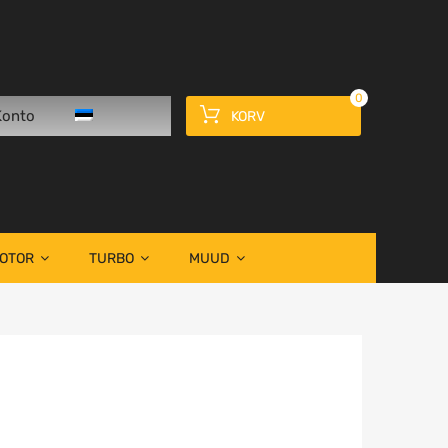
0
Konto
KORV
OOTOR
TURBO
MUUD