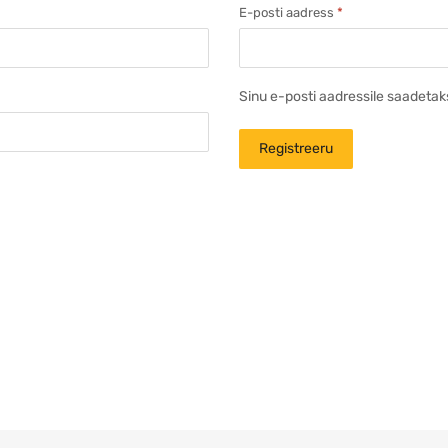
E-posti aadress
*
Sinu e-posti aadressile saadetak
Registreeru
A
l
t
e
r
n
a
t
i
v
e
: