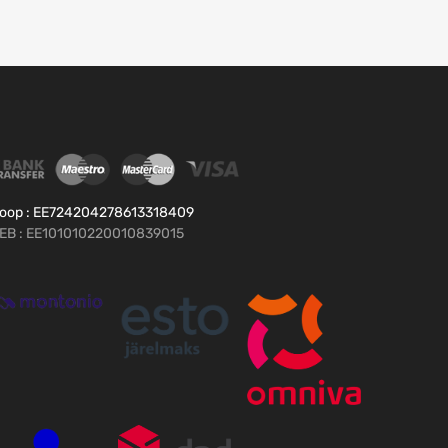
oop : EE724204278613318409
EB : EE101010220010839015