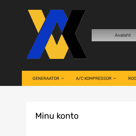
Avaleht
GENERAATOR
A/C KOMPRESSOR
ROO
Minu
konto