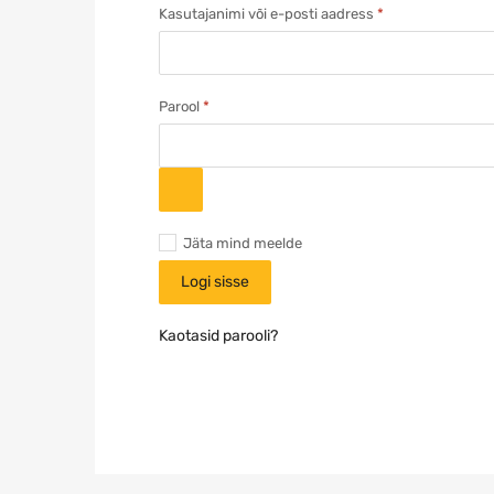
Kasutajanimi või e-posti aadress
*
Parool
*
A
Jäta mind meelde
l
Logi sisse
t
e
r
Kaotasid parooli?
n
a
t
i
v
e