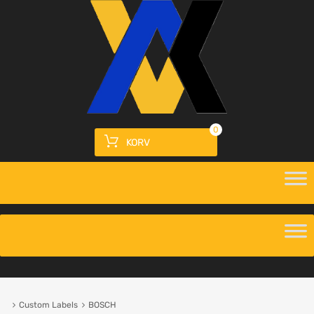
0
KORV
Custom Labels
BOSCH