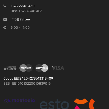
+372 6348 450
Otse +372 6348 453
info@avk.ee
9:00 - 17:00
Coop : EE724204278613318409
SEB : EE101010220010839015