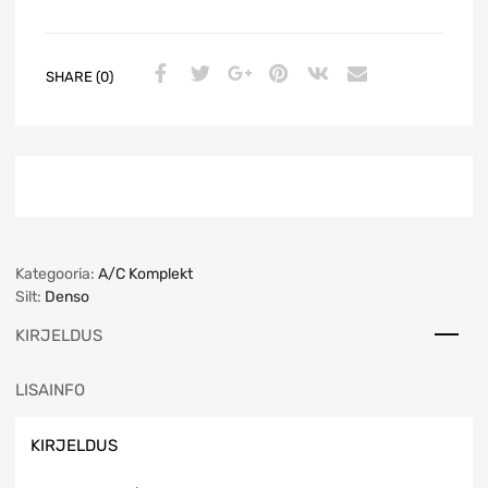
n
a
t
SHARE (0)
i
v
e
:
Kategooria:
A/C Komplekt
Silt:
Denso
KIRJELDUS
LISAINFO
KIRJELDUS