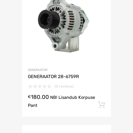
GENERAATOR
GENERAATOR 28-6759R
(0 reviews)
180.00
€
NB! Lisandub Korpuse
Lisa ko
Pant