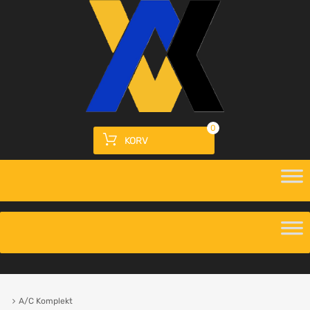
0
KORV
A/C Komplekt