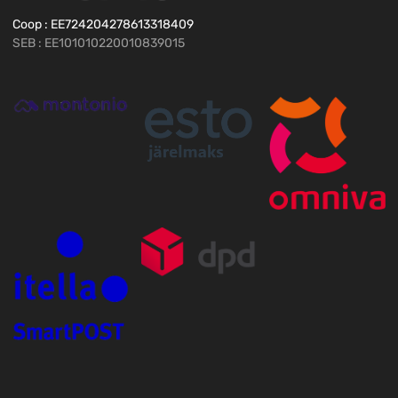
Coop : EE724204278613318409
SEB : EE101010220010839015