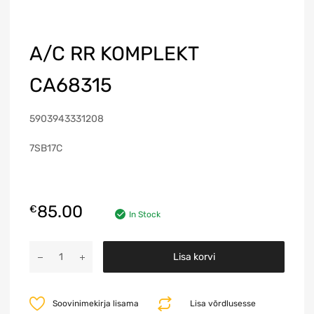
A/C RR KOMPLEKT
CA68315
5903943331208
7SB17C
85.00
€
In Stock
A
Lisa korvi
l
t
e
Soovinimekirja lisama
Lisa võrdlusesse
r