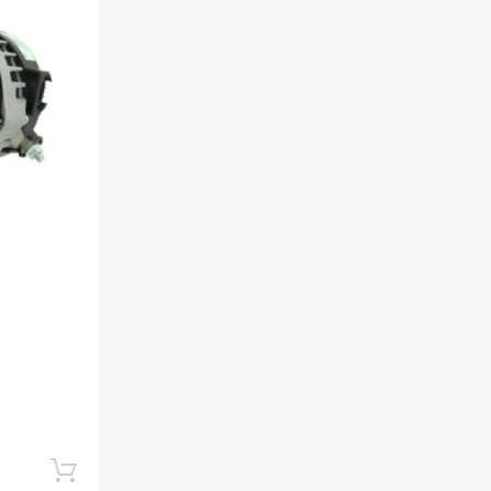
Soovinimekirja lisama
Lisa võrdlusesse
Lisa korvi