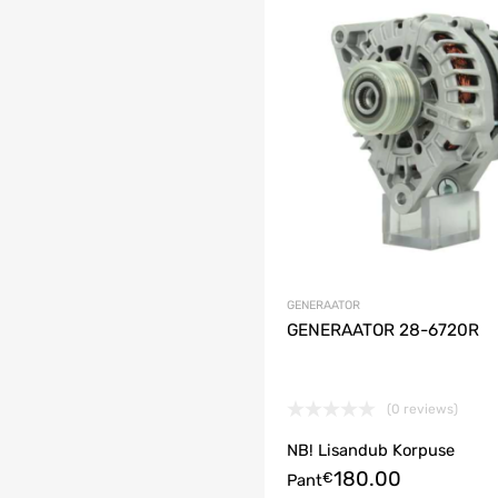
irja lisama
isa võrdlusesse
GENERAATOR
GENERAATOR 28-6720R
(0 reviews)
korvi
NB! Lisandub Korpuse
180.00
€
Pant