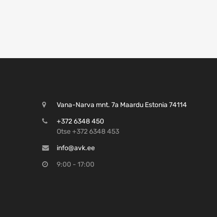
Vana-Narva mnt. 7a Maardu Estonia 74114
+372 6348 450
Otse +372 6348 453
info@avk.ee
9:00 - 17:00