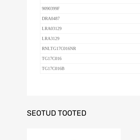
9090399F
DRA0487
LRA03129
LRA3129
RNLTG17C016NR
TG17C016
TG17C016B
SEOTUD TOOTED