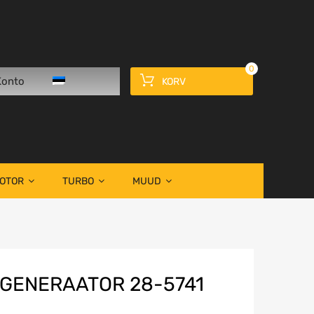
0
Konto
KORV
OOTOR
TURBO
MUUD
GENERAATOR 28-5741