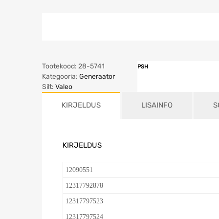
Tootekood:
28-5741
PSH
Kategooria:
Generaator
Silt:
Valeo
KIRJELDUS
LISAINFO
S
KIRJELDUS
12090551
12317792878
12317797523
12317797524