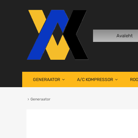
Avaleht
GENERAATOR
A/C KOMPRESSOR
ROO
Generaator