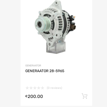
Soovinimek
L
GENERAATOR
GENERAATOR 28-5965
(0 reviews)
200.00
Lisa 
€