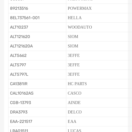
89213516
POWERMAX
8EL737561-001
HELLA
ALT10237
WOODAUTO
ALT121620
SIOM
ALT121620A
SIOM
ALTS662
3EFFE
ALTS797
3EFFE
ALTS797L
3EFFE
CA1381IR
HC PARTS
CAL10162AS
CASCO
CGB-13793
AINDE
DRA3793
DELCO
EAA-221517
EAA
LRA01511
LUCAS