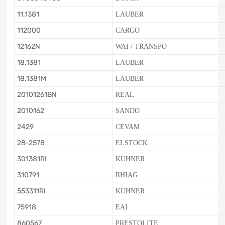
11.1381
LAUBER
112000
CARGO
12162N
WAI / TRANSPO
18.1381
LAUBER
18.1381M
LAUBER
20101261BN
REAL
2010162
SANDO
2429
CEVAM
28-2578
ELSTOCK
301381RI
KUHNER
310791
RHIAG
553311RI
KUHNER
75918
EAI
860567
PRESTOLITE