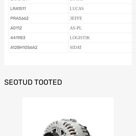
LRA1511
LUCAS
PRAS662
3EFFE
A0112
AS-PL
441983
LOGISTIK
A12BH1056A2
SIDAT
SEOTUD TOOTED