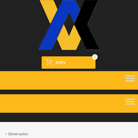
0
KORV
Generaator