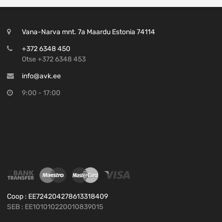
Vana-Narva mnt. 7a Maardu Estonia 74114
+372 6348 450
Otse +372 6348 453
info@avk.ee
9:00 - 17:00
Coop : EE724204278613318409
SEB : EE101010220010839015