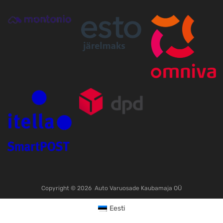
Copyright ©
2026
Auto Varuosade Kaubamaja OÜ
Eesti