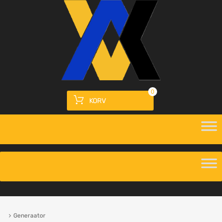
0
KORV
Generaator