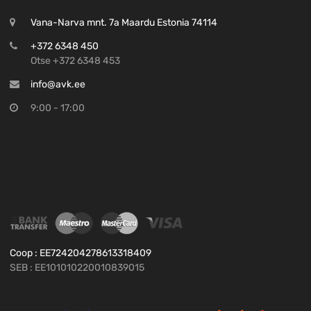
Vana-Narva mnt. 7a Maardu Estonia 74114
+372 6348 450
Otse +372 6348 453
info@avk.ee
9:00 - 17:00
Coop : EE724204278613318409
SEB : EE101010220010839015