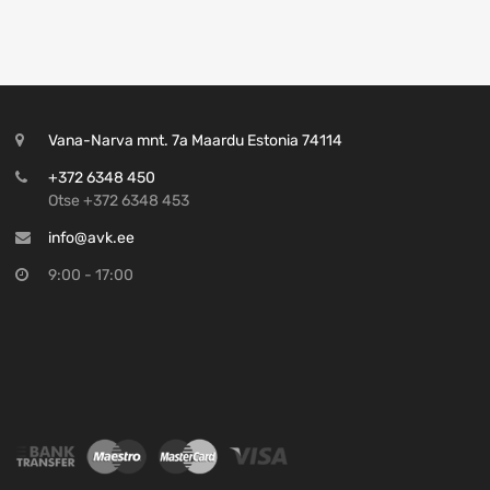
Vana-Narva mnt. 7a Maardu Estonia 74114
+372 6348 450
Otse +372 6348 453
info@avk.ee
9:00 - 17:00