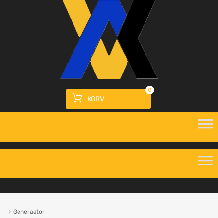
0
KORV
Generaator