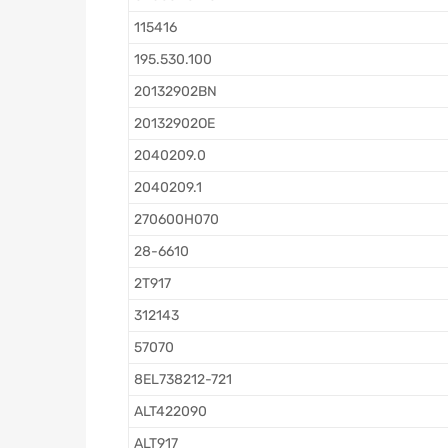
115416
195.530.100
20132902BN
20132902OE
2040209.0
2040209.1
270600H070
28-6610
2T917
312143
57070
8EL738212-721
ALT422090
ALT917