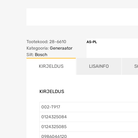
Tootekood:
28-6610
AS-PL
Kategooria:
Generaator
Silt:
Bosch
KIRJELDUS
LISAINFO
S
KIRJELDUS
002-T917
0124325084
0124325085
0986046120