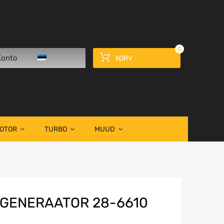
0
Konto
KORV
OOTOR
TURBO
MUUD
GENERAATOR 28-6610