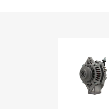
irja lisama
isa võrdlusesse