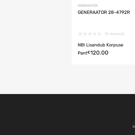
GENERAATOR
GENERAATOR 28-4792R
(0 reviews)
NB! Lisandub Korpuse
120.00
korvi
€
Pant