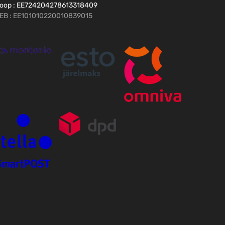
oop : EE724204278613318409
EB : EE101010220010839015