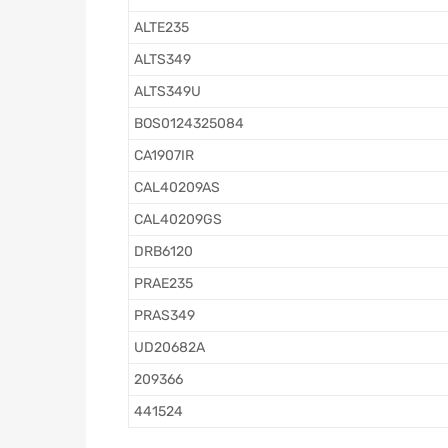
ALTE235
ALTS349
ALTS349U
BOS0124325084
CA1907IR
CAL40209AS
CAL40209GS
DRB6120
PRAE235
PRAS349
UD20682A
209366
441524