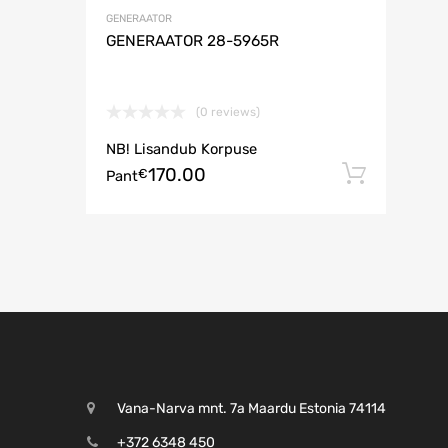
GENERAATOR
GENERAATOR 28-5965R
(0 reviews)
NB! Lisandub Korpuse
170.00
Lisa 
€
Pant
Vana-Narva mnt. 7a Maardu Estonia 74114
+372 6348 450