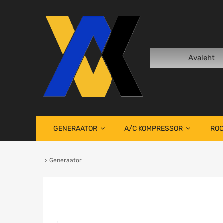
Avaleht
GENERAATOR
A/C KOMPRESSOR
ROO
Generaator