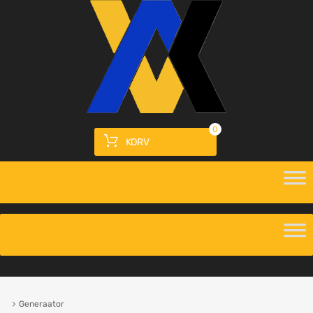
0
KORV
Generaator