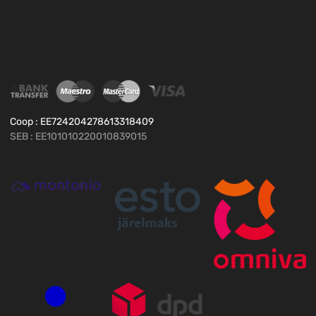
Coop : EE724204278613318409
SEB : EE101010220010839015