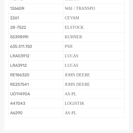
12660R
WAI / TRANSPO
2261
CEVAM
28-7522
ELSTOCK
553989RI
KUHNER
635.511.150
PSH
LRA03912
LUCAS
LRA3912
LUCAS
RE186320
JOHN DEERE
RE257541
JOHN DEERE
UD11490A
AS-PL
447043
LOGISTIK
A6290
AS-PL