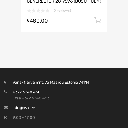
GENEREETOR 28-7596 (BOSCH OEM)
(0 reviews)
480.00
Lisa ko
€
Vana-Narva mnt. 7a Maardu Estonia 74114
+372 6348 450
Otse +372 6348 453
info@avk.ee
9:00 - 17:00