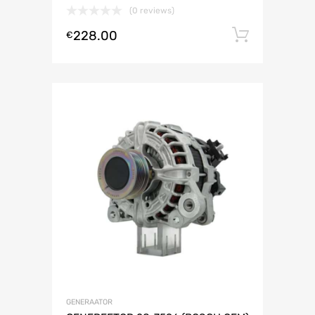
(0 reviews)
228.00
Lisa ko
€
GENERAATOR