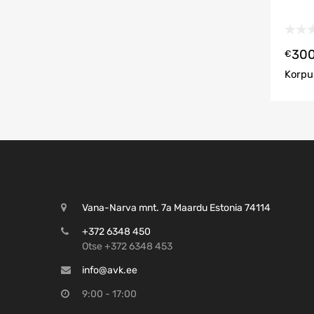
300
€
Korpu
Vana-Narva mnt. 7a Maardu Estonia 74114
+372 6348 450
Otse +372 6348 453
info@avk.ee
9:00 - 17:00