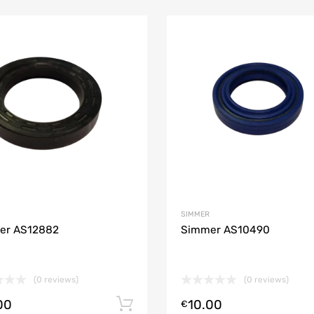
Soovinimekirja lisama
Lisa võrdlusesse
SIMMER
er AS12882
Simmer AS10490
(0 reviews)
(0 reviews)
00
10.00
Lisa korvi
€