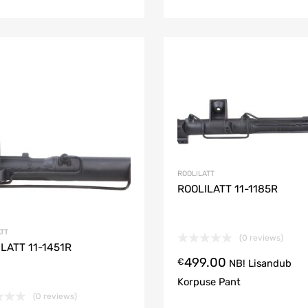
Soovinimekirja lisama
Lisa võrdlusesse
ROOLILATT
ROOLILATT 11-1185R
TT
(0 reviews)
LATT 11-1451R
499.00
€
NB! Lisandub
Korpuse Pant
(0 reviews)