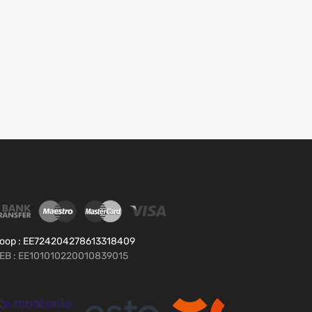
oop : EE724204278613318409
EB : EE101010220010839015