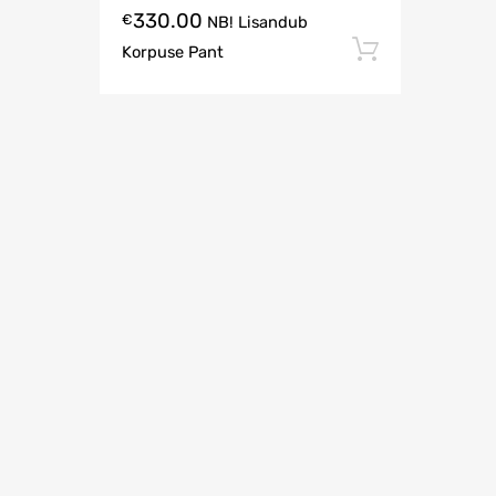
330.00
€
NB! Lisandub
Lisa korv
Korpuse Pant