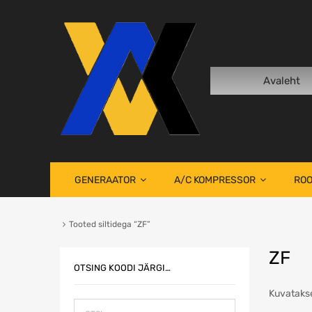
Avaleht
GENERAATOR
A/C KOMPRESSOR
ROO
Tooted siltidega “ZF”
ZF
OTSING KOODI JÄRGI…
Kuvatakse