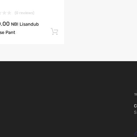
(0 reviews)
.00
NB! Lisandub
Lisa korvi
se Pant
C
S