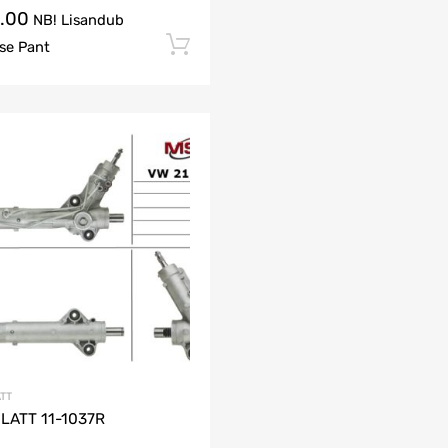
.00
NB! Lisandub
Lisa korvi
se Pant
Soovinimekirja lisama
Lisa võrdlusesse
TT
LATT 11-1037R