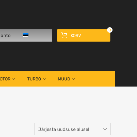
0
Konto
KORV
OOTOR
TURBO
MUUD